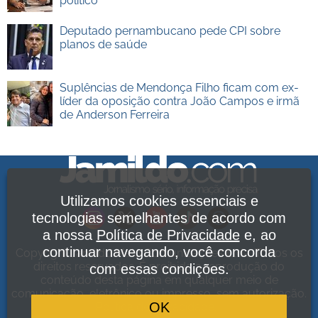
político"
Deputado pernambucano pede CPI sobre
planos de saúde
Suplências de Mendonça Filho ficam com ex-
líder da oposição contra João Campos e irmã
de Anderson Ferreira
Utilizamos cookies essenciais e
tecnologias semelhantes de acordo com
a nossa
Política de Privacidade
e, ao
continuar navegando, você concorda
Copyright Jamildo Melo Comunicações Ltda. Todos os
direitos reservados. É proibida a reprodução do
com essas condições.
conteúdo desta página em qualquer meio de
comunicação, eletrônico ou impresso, sem autorização.
OK
Política de Privacidade
.