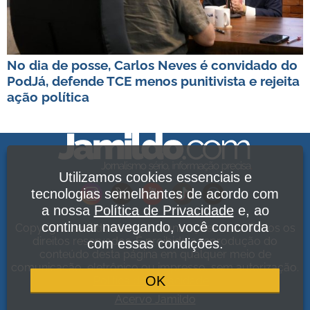
No dia de posse, Carlos Neves é convidado do
PodJá, defende TCE menos punitivista e rejeita
ação política
Utilizamos cookies essenciais e
tecnologias semelhantes de acordo com
a nossa
Política de Privacidade
e, ao
continuar navegando, você concorda
Copyright Jamildo Melo Comunicações Ltda. Todos os
direitos reservados. É proibida a reprodução do
com essas condições.
conteúdo desta página em qualquer meio de
comunicação, eletrônico ou impresso, sem autorização.
OK
Política de Privacidade
.
Acervo Jamildo