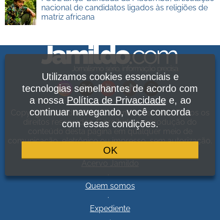
nacional de candidatos ligados às religiões de
matriz africana
Utilizamos cookies essenciais e
tecnologias semelhantes de acordo com
a nossa
Política de Privacidade
e, ao
continuar navegando, você concorda
Copyright Jamildo Melo Comunicações Ltda. Todos os
direitos reservados. É proibida a reprodução do
com essas condições.
conteúdo desta página em qualquer meio de
comunicação, eletrônico ou impresso, sem autorização.
OK
Política de Privacidade
.
Acervo Jamildo
.
Quem somos
.
Expediente
.