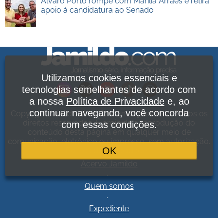
Álvaro Porto rompe com Marília Arraes e retira
apoio à candidatura ao Senado
Utilizamos cookies essenciais e
tecnologias semelhantes de acordo com
a nossa
Política de Privacidade
e, ao
continuar navegando, você concorda
Copyright Jamildo Melo Comunicações Ltda. Todos os
direitos reservados. É proibida a reprodução do
com essas condições.
conteúdo desta página em qualquer meio de
comunicação, eletrônico ou impresso, sem autorização.
OK
Política de Privacidade
.
Acervo Jamildo
.
Quem somos
.
Expediente
.