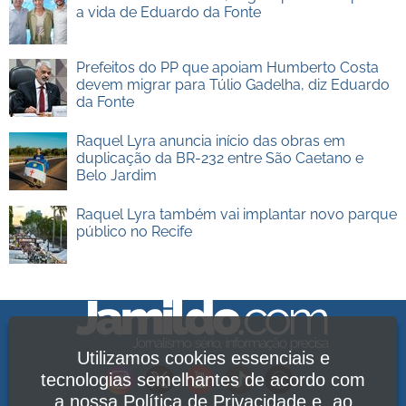
a vida de Eduardo da Fonte
Prefeitos do PP que apoiam Humberto Costa
devem migrar para Túlio Gadelha, diz Eduardo
da Fonte
Raquel Lyra anuncia início das obras em
duplicação da BR-232 entre São Caetano e
Belo Jardim
Raquel Lyra também vai implantar novo parque
público no Recife
Utilizamos cookies essenciais e
tecnologias semelhantes de acordo com
a nossa
Política de Privacidade
e, ao