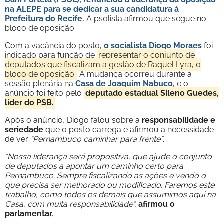
na ALEPE para se dedicar a sua candidatura à
Prefeitura do
Recife.
A psolista afirmou que segue no
bloco de oposição.
Com a vacância do posto,
o socialista Diogo Moraes
foi
indicado para função de
representar o conjunto de
deputados que fiscalizam a gestão de Raquel Lyra, o
bloco de oposição.
A mudança ocorreu durante a
sessão plenária na
Casa de Joaquim Nabuco
, e o
anúncio foi feito pelo
deputado estadual Sileno Guedes,
líder do PSB.
Após o anúncio, Diogo falou sobre a
responsabilidade e
seriedade
que o posto carrega e afirmou a necessidade
de ver
“Pernambuco caminhar para frente”
.
“Nossa liderança será propositiva, que ajude o conjunto
de deputados a apontar um caminho certo para
Pernambuco. Sempre fiscalizando as ações e vendo o
que precisa ser melhorado ou modificado. Faremos este
trabalho, como todos os demais que assumimos aqui na
Casa, com muita responsabilidade”,
afirmou o
parlamentar.