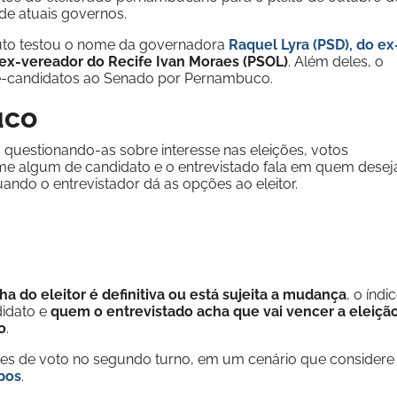
de atuais governos.
ituto testou o nome da governadora
Raquel Lyra (PSD), do ex
ex-vereador do Recife Ivan Moraes (PSOL)
. Além deles, o
é-candidatos ao Senado por Pernambuco.
uco
 questionando-as sobre interesse nas eleições, votos
 algum de candidato e o entrevistado fala em quem desej
ando o entrevistador dá as opções ao eleitor.
ha do eleitor é definitiva ou está sujeita a mudança
, o índi
didato e
quem o entrevistado acha que vai vencer a eleição
o
.
ões de voto no segundo turno, em um cenário que considere
pos
.