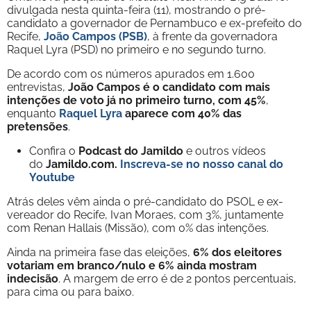
divulgada nesta quinta-feira (11), mostrando o pré-
candidato a governador de Pernambuco e ex-prefeito do
Recife,
João Campos (PSB)
, à frente da governadora
Raquel Lyra (PSD) no primeiro e no segundo turno.
De acordo com os números apurados em 1.600
entrevistas,
João Campos é o candidato com mais
intenções de voto já no primeiro turno, com 45%
,
enquanto
Raquel Lyra
aparece com 40% das
pretensões
.
Confira o
Podcast do Jamildo
e outros vídeos
do
Jamildo.com.
Inscreva-se no nosso
canal do
Youtube
Atrás deles vêm ainda o pré-candidato do PSOL e ex-
vereador do Recife, Ivan Moraes, com 3%, juntamente
com Renan Hallais (Missão), com 0% das intenções.
Ainda na primeira fase das eleições,
6% dos eleitores
votariam em branco/nulo e 6% ainda mostram
indecisão
. A margem de erro é de 2 pontos percentuais,
para cima ou para baixo.