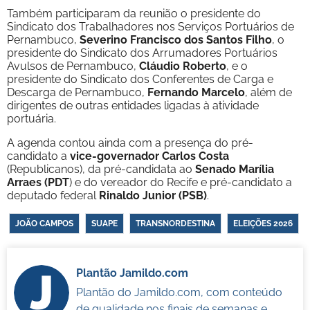
Também participaram da reunião o presidente do
Sindicato dos Trabalhadores nos Serviços Portuários de
Pernambuco,
Severino Francisco dos Santos Filho
, o
presidente do Sindicato dos Arrumadores Portuários
Avulsos de Pernambuco,
Cláudio Roberto
, e o
presidente do Sindicato dos Conferentes de Carga e
Descarga de Pernambuco,
Fernando Marcelo
, além de
dirigentes de outras entidades ligadas à atividade
portuária.
A agenda contou ainda com a presença do pré-
candidato a
vice-governador Carlos Costa
(Republicanos), da pré-candidata ao
Senado Marília
Arraes (PDT
) e do vereador do Recife e pré-candidato a
deputado federal
Rinaldo Junior (PSB)
.
JOÃO CAMPOS
SUAPE
TRANSNORDESTINA
ELEIÇÕES 2026
Plantão Jamildo.com
Plantão do Jamildo.com, com conteúdo
de qualidade nos finais de semanas e