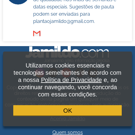
datas especiais. Sugestões de pauta
podem ser enviadas para
plantaojamildo@gmail.com
.
Utilizamos cookies essenciais e
tecnologias semelhantes de acordo com
a nossa
Política de Privacidade
e, ao
continuar navegando, você concorda
Copyright Jamildo Melo Comunicações Ltda. Todos os
direitos reservados. É proibida a reprodução do
com essas condições.
conteúdo desta página em qualquer meio de
comunicação, eletrônico ou impresso, sem autorização.
OK
Política de Privacidade
.
Acervo Jamildo
.
Quem somos