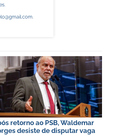
es.
elo@gmail.com
.
ós retorno ao PSB, Waldemar
rges desiste de disputar vaga