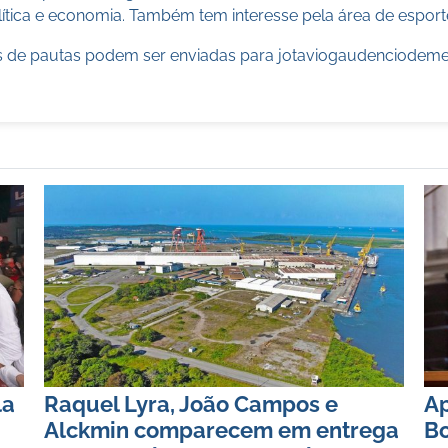
ítica e economia. Também tem interesse pela área de esport
 de pautas podem ser enviadas para
jotaviogaudenciodem
la
Raquel Lyra, João Campos e
Ap
Alckmin comparecem em entrega
Bo