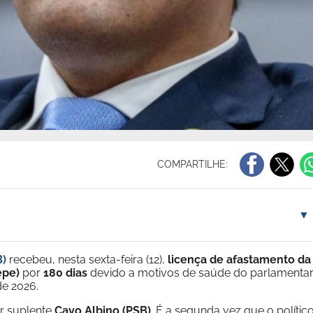
COMPARTILHE:
▼
B)
recebeu, nesta sexta-feira (12),
licença de afastamento da
epe)
por
180 dias
devido a motivos de saúde do parlamentar
de 2026.
r suplente
Cayo Albino (PSB)
. É a segunda vez que o polític