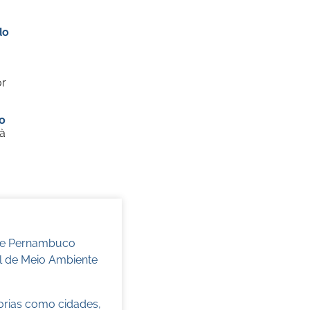
do
or
o
à
 de Pernambuco
l de Meio Ambiente
torias como cidades,