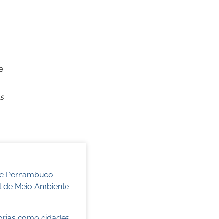
e
s
 de Pernambuco
l de Meio Ambiente
torias como cidades,