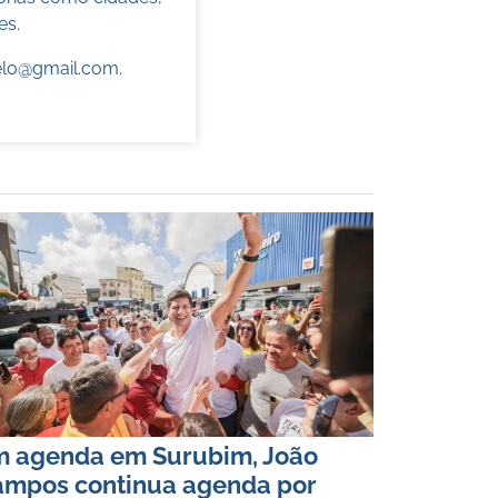
es.
elo@gmail.com
.
 agenda em Surubim, João
mpos continua agenda por