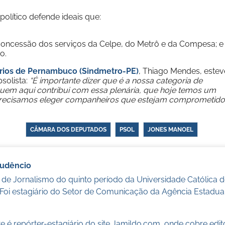
olítico defende ideais que:
 concessão dos serviços da Celpe, do Metrô e da Compesa; e
co.
ários de Pernambuco (Sindmetro-PE)
, Thiago Mendes, estev
solista:
“É importante dizer que é a nossa categoria de
 quem aqui contribui com essa plenária, que hoje temos um
 precisamos eleger companheiros que estejam comprometido
CÂMARA DOS DEPUTADOS
PSOL
JONES MANOEL
audêncio
 de Jornalismo do quinto período da Universidade Católica
 Foi estagiário do Setor de Comunicação da Agência Estadua
 é repórter-estagiário do site Jamildo.com, onde cobre edi