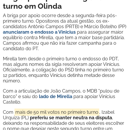
turno em Olinda
A briga por apoio ocorre desde a segunda-feira pós-
primeiro turno. Opositores da atual gestão, os ex-
candidatos Antônio Campos (PRTB) e Márcio Botelho (PP)
anunciaram o endosso a Vinicius
para assegurar maior
equilíbrio contra Mirella, que tem a maior base partidária.
Campos afirmou que não iria fazer campanha para o
candidato do PT.
Mirella tem desde o primeiro turno o endosso do PDT,
mas alguns nomes da sigla resolveram apoiar Vinicius.
Oficialmente, a coligação do PSD tinha no primeiro turno
12 partidos, enquanto Vinicius detinha metade desse
número.
Com a articulação de João Campos, o MDB "pulou de
barco" e saiu do
lado de Mirella
para apoiar Vinicius
Castello.
Com
mais de 50 mil votos no primeiro turno
, Izabel
Urquiza (PL)
preferiu se manter neutra na disputa
,
deixando na responsabilidade de seus eleitores escolher
o nome que desejar neste segundo turno entre um