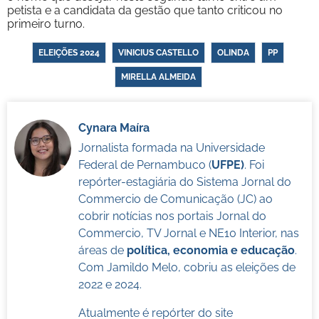
petista e a candidata da gestão que tanto criticou no
primeiro turno.
ELEIÇÕES 2024
VINICIUS CASTELLO
OLINDA
PP
MIRELLA ALMEIDA
Cynara Maíra
Jornalista formada na Universidade
Federal de Pernambuco (
UFPE)
. Foi
repórter-estagiária do Sistema Jornal do
Commercio de Comunicação (JC) ao
cobrir notícias nos portais Jornal do
Commercio, TV Jornal e NE10 Interior, nas
áreas de
política, economia e educação
.
Com Jamildo Melo, cobriu as eleições de
2022 e 2024.
Atualmente é repórter do site