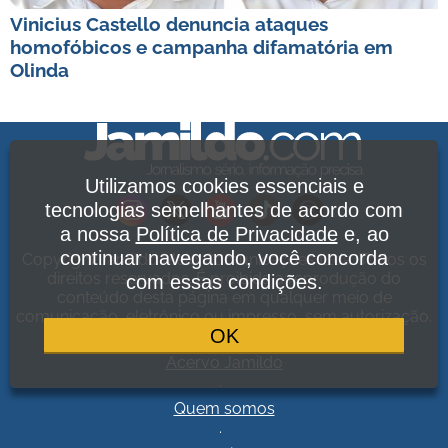
Vinicius Castello denuncia ataques
homofóbicos e campanha difamatória em
Olinda
Utilizamos cookies essenciais e
tecnologias semelhantes de acordo com
a nossa
Política de Privacidade
e, ao
continuar navegando, você concorda
Copyright Jamildo Melo Comunicações Ltda. Todos os
direitos reservados. É proibida a reprodução do
com essas condições.
conteúdo desta página em qualquer meio de
comunicação, eletrônico ou impresso, sem autorização.
OK
Política de Privacidade
.
Acervo Jamildo
.
Quem somos
.