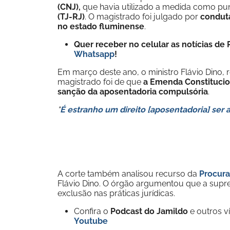
(CNJ),
que havia utilizado a medida como pun
(TJ-RJ)
. O magistrado foi julgado por
conduta
no estado fluminense
.
Quer receber no celular as notícias d
Whatsapp
!
Em março deste ano, o ministro Flávio Dino, r
magistrado foi de que
a Emenda Constitucio
sanção da aposentadoria compulsória
.
"
É estranho um direito [aposentadoria] ser
A corte também analisou recurso da
Procura
Flávio Dino. O órgão argumentou que a supr
exclusão nas práticas jurídicas.
Confira o
Podcast do Jamildo
e outros 
Youtube