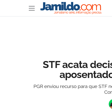
STF acata deci
aposentado
PGR enviou recurso para que STF ne
Con