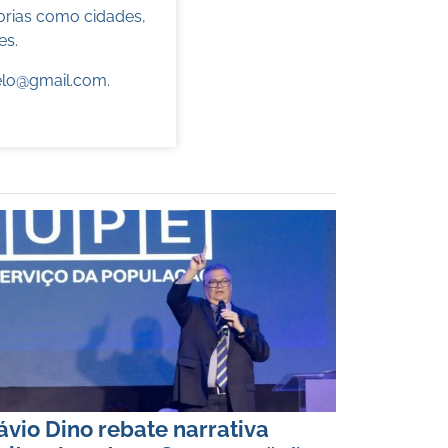
torias como cidades,
es.
elo@gmail.com
.
ávio Dino rebate narrativa