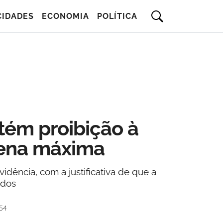
CIDADES
ECONOMIA
POLÍTICA
tém proibição à
pena máxima
ência, com a justificativa de que a
ados
54