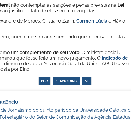
deral
não contemplar as sanções e penas previstas na
Lei
 não justifica o fato de elas serem revogadas.
exandre de Moraes, Cristiano Zanin,
Carmen Lúcia
e Flávio
ino, com a ministra acrescentando que a decisão afasta a
s como um
complemento de seu voto
. O ministro decidiu
erminou que fosse feito um novo julgamento. O
indicado de
dimento de que a Advocacia Geral da União (AGU) ficasse
posta por Dino.
PGR
FLÁVIO DINO
ST
audêncio
 de Jornalismo do quinto período da Universidade Católica
 Foi estagiário do Setor de Comunicação da Agência Estadua