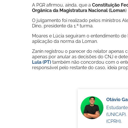
A PGR afirmou, ainda, que a
Constituição Fe
Orgânica da Magistratura Nacional (Loman
)
O julgamento foi realizado pelos ministros Al
Dino, presidente da 1.ª turma.
Moares e Lúcia seguiram o entendimento de D
aplicação da norma da Loman.
Zanin registrou o parecer do relator apena
apenas por anular as decisões do CNJ e det
Lula (PT)
também não concordou com o enten
responsável pelo restante do caso, ideia pro
Otávio G
Estudante
(UNICAP).
(CPRH).