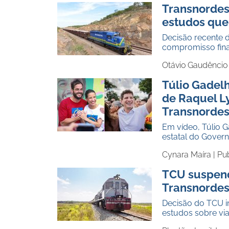
Transnordes
estudos que 
Decisão recente 
compromisso fina
Otávio Gaudêncio
Túlio Gadel
de Raquel L
Transnordes
Em vídeo, Túlio 
estatal do Gover
Cynara Maíra |
Pu
TCU suspend
Transnordes
Decisão do TCU i
estudos sobre via