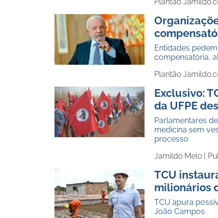
Plantão Jamildo.
Organizaçõe
compensató
Entidades pedem q
compensatória, al
Plantão Jamildo.
Exclusivo: 
da UFPE des
Parlamentares de
medicina sem ves
processo
Jamildo Melo |
Pu
TCU instaur
milionários
TCU apura possíve
João Campos