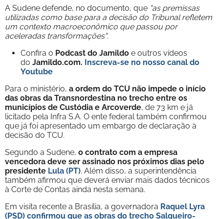
A Sudene defende, no documento, que
"as premissas
utilizadas como base para a decisão do Tribunal refletem
um contexto macroeconômico que passou por
aceleradas transformações"
.
Confira o
Podcast do Jamildo
e outros vídeos
do
Jamildo.com.
Inscreva-se no nosso
canal do
Youtube
Para o ministério,
a ordem do TCU não impede o início
das obras da Transnordestina no trecho entre os
municípios de Custódia e Arcoverde
, de 73 km e já
licitado pela Infra S.A. O ente federal também confirmou
que já foi apresentado um embargo de declaração à
decisão do TCU.
Segundo a Sudene,
o contrato com a empresa
vencedora deve ser assinado nos próximos dias pelo
presidente
Lula (PT)
. Além disso, a superintendência
também afirmou que deverá enviar mais dados técnicos
à Corte de Contas ainda nesta semana.
Em visita recente a Brasília, a governadora
Raquel Lyra
(PSD) confirmou que as obras do trecho Salgueiro-