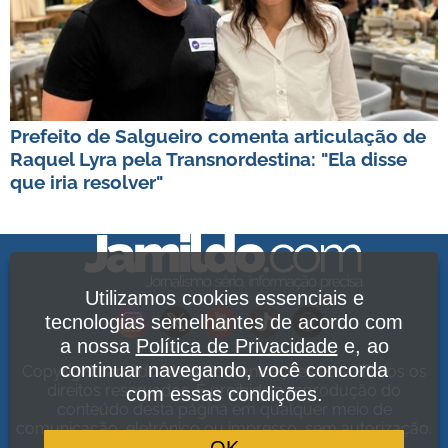
Prefeito de Salgueiro comenta articulação de
Raquel Lyra pela Transnordestina: "Ela disse
que iria resolver"
Utilizamos cookies essenciais e
tecnologias semelhantes de acordo com
a nossa
Política de Privacidade
e, ao
continuar navegando, você concorda
Copyright Jamildo Melo Comunicações Ltda. Todos os
direitos reservados. É proibida a reprodução do
com essas condições.
conteúdo desta página em qualquer meio de
comunicação, eletrônico ou impresso, sem autorização.
Política de Privacidade
.