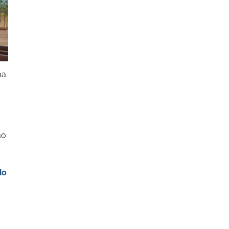
ma
ão
do