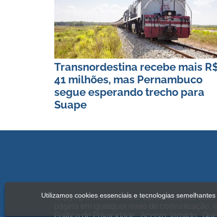
Transnordestina recebe mais R
41 milhões, mas Pernambuco
segue esperando trecho para
Suape
Utilizamos cookies essenciais e tecnologias semelhante
Copyright Jamildo Melo Comunicações Ltda. 
página em qualquer meio de comunicação, el
Política de Privacidade
.
Acervo Jamildo
.
Qu