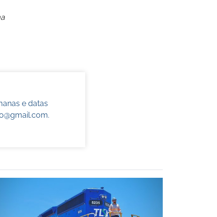
ma
manas e datas
do@gmail.com
.