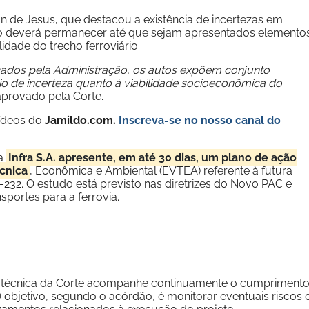
an de Jesus, que destacou a existência de incertezas em
ão deverá permanecer até que sejam apresentados elemento
idade do trecho ferroviário.
ocados pela Administração, os autos expõem conjunto
rio de incerteza quanto à viabilidade socioeconômica do
 aprovado pela Corte.
vídeos do
Jamildo.com.
Inscreva-se no nosso
canal do
 a
Infra S.A. apresente, em até 30 dias, um plano de ação
cnica
, Econômica e Ambiental (EVTEA) referente à futura
32. O estudo está previsto nas diretrizes do Novo PAC e
sportes para a ferrovia.
ea técnica da Corte acompanhe continuamente o cumpriment
objetivo, segundo o acórdão, é monitorar eventuais riscos 