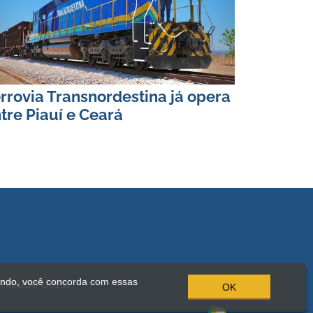
rrovia Transnordestina já opera
tre Piauí e Ceará
ando, você concorda com essas
onteúdo desta
OK