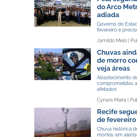
do Arco Metr
adiada
Governo do Estado
fevereiro e prec
Jamildo Melo |
Pu
Chuvas aind
de morro co
veja áreas
Abastecimento d
comprometidas ap
afetados
Cynara Maíra |
Pu
Recife segu
de fevereiro
Chuva histórica 
mortes; em alerta