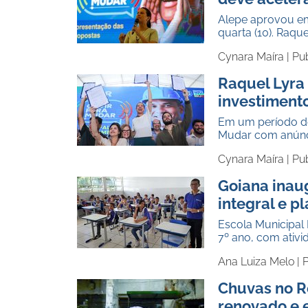
Alepe aprovou em
quarta (10). Raqu
Cynara Maíra |
Pu
Raquel Lyra
investiment
Em um período de
Mudar com anúnci
Cynara Maíra |
Pu
Goiana inau
integral e p
Escola Municipal 
7º ano, com ativi
Ana Luiza Melo |
P
Chuvas no Re
renovado e 