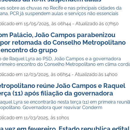
ões sobre as chuvas no Recife e nas principais cidades da
ana. PCR já suspendem aulas e serviços não essenciais
blicado em 15/05/2025, às 06h44 - Atualizado às 07h50
om Palácio, João Campos parabenizou
 por retomada do Conselho Metropolitano
 encontro do grupo
ão de Raquel Lyra ao PSD, João Campos e a governadora
primeiro encontro do Conselho Metropolitano em clima cordi
blicado em 12/03/2025, às 06h54 - Atualizado às 14h00
tropolitano reúne João Campos e Raquel
erça (11) após filiação da governadora
uel Lyra se encontrarão nesta terça (11) em primeira reuni
opolitano. Governadora quer reavivar Conderm
blicado em 11/03/2025, às 10h01
 vez em fevereiro, Estado republica edital