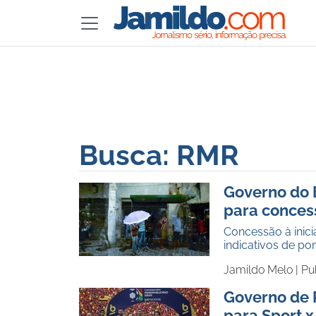
Busca: RMR
Governo do 
para conces
Concessão à inici
indicativos de p
Jamildo Melo |
Pu
Governo de
para Sport x