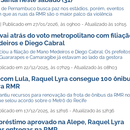
 de Pernambuco busca paz nos estádios, porém, eventos
 que as ruas da RMR são o maior palco da violência
 |
Publicado em 27/01/2026, às 09h00 - Atualizado às 10h15
vai atrás do voto metropolitano com filiaçã
eiros e Diego Cabral
iou a filiação de Mano Medeiros e Diego Cabral. Os prefeito
Guararapes e Camaragibe já estavam ao lado da gestora
blicado em 22/12/2025, às 07h29 - Atualizado às 08h03
 com Lula, Raquel Lyra consegue 100 ônib
ara RMR
antiu recursos para renovação da frota de ônibus da RMR n
 selou acordo sobre o Metrô do Recife
licado em 17/12/2025, às 12h16 - Atualizado às 12h36
préstimo aprovado na Alepe, Raquel Lyra
ar entregas na RMR