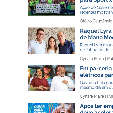
Ação do Governo
recentes mostram
Otávio Gaudêncio
Raquel Lyra 
de Mano Med
Raquel Lyra anunc
de Jaboatão dos 
Cynara Maíra |
Pu
Em parceria
elétricos p
Governo Lula gar
mesmo dia em que
Cynara Maíra |
Pub
Após ter em
deve aceler