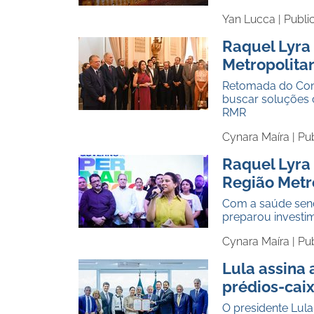
Yan Lucca |
Publi
Raquel Lyra
Metropolita
Retomada do Cons
buscar soluções 
RMR
Cynara Maíra |
Pu
Raquel Lyra
Região Metro
Com a saúde sendo
preparou investi
Cynara Maíra |
Pu
Lula assina 
prédios-cai
O presidente Lul