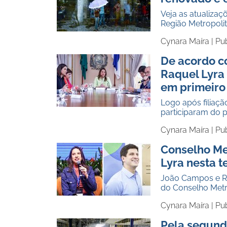
Veja as atualizaç
Região Metropolit
Cynara Maíra |
Pu
De acordo c
Raquel Lyra
em primeiro
Logo após filiaç
participaram do 
Cynara Maíra |
Pu
Conselho Me
Lyra nesta t
João Campos e Raq
do Conselho Metr
Cynara Maíra |
Pu
Pela segunda