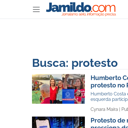
Busca: protesto
Humberto Co
protesto no 
Humberto Costa e
esquerda particip
Cynara Maíra |
Pu
Protesto de 
pressiona d