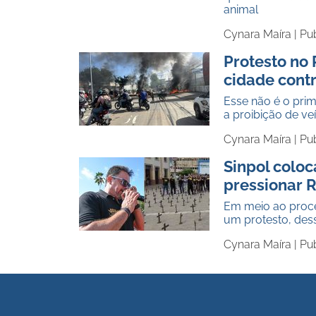
animal
Cynara Maíra |
Pu
Protesto no 
cidade contr
Esse não é o prim
a proibição de ve
Cynara Maíra |
Pu
Sinpol colo
pressionar 
Em meio ao proces
um protesto, des
Cynara Maíra |
Pu