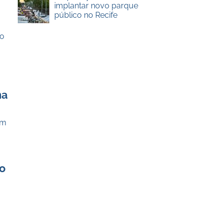
implantar novo parque
público no Recife
co
na
em
go