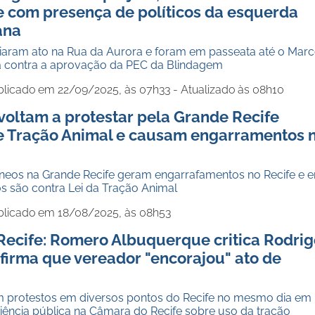
e com presença de políticos da esquerda
ana
iciaram ato na Rua da Aurora e foram em passeata até o Mar
ra contra a aprovação da PEC da Blindagem
blicado em 22/09/2025, às 07h33 - Atualizado às 08h10
voltam a protestar pela Grande Recife
de Tração Animal e causam engarramentos 
âneos na Grande Recife geram engarrafamentos no Recife e 
os são contra Lei da Tração Animal
blicado em 18/08/2025, às 08h53
 Recife: Romero Albuquerque critica Rodri
firma que vereador "encorajou" ato de
m protestos em diversos pontos do Recife no mesmo dia em
iência pública na Câmara do Recife sobre uso da tração