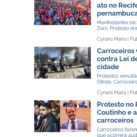
ato no Recif
pernambuc
Manifestantes in
Zero. Protesto e
Cynara Maíra |
Pu
Carroceiros 
contra Lei 
cidade
Protestos simult
Olinda. Carroceir
Cynara Maíra |
Pu
Protesto no
Coutinho e a
carroceiros
Carroceiros faze
que ocorrerá aud