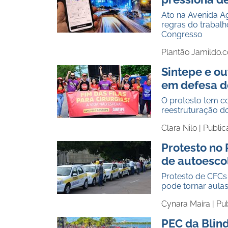
Ato na Avenida A
regras do trabal
Congresso
Plantão Jamildo.
Sintepe e ou
em defesa do
O protesto tem c
reestruturação d
Clara Nilo |
Public
Protesto no 
de autoesco
Protesto de CFCs 
pode tornar aula
Cynara Maíra |
Pu
PEC da Blin