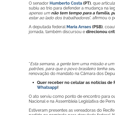
O senador
Humberto Costa
(PT)
, que articu
subiu ao trio para defender a mudança na legi
apenas um
não tem tempo para a família, pa
estar ao lado dos trabalhadores
”, afirmou o p
A deputada federal
Maria Arraes
(PSB)
, coau
jornada, também discursou e
direcionou crí
“
Esta semana, a gente tem uma missão e um
patrões, para que o povo brasileiro tenha s
renovação do mandato na Câmara dos Depu
Quer receber no celular as notícias d
Whatsapp
!
O ato serviu como ponto de encontro para 
Nacional e na Assembleia Legislativa de Per
Estiveram presentes as vereadoras do Recif