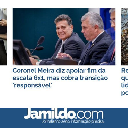
Coronel Meira diz apoiar fim da
Re
escala 6x1, mas cobra transição
qu
'responsável'
li
po