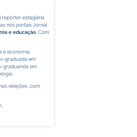
oi repórter-estagiária
s nos portais Jornal
omia e educação
. Com
ca e economia.
pós-graduada em
pós-graduanda em
ologia.
nas eleições, com
m
.