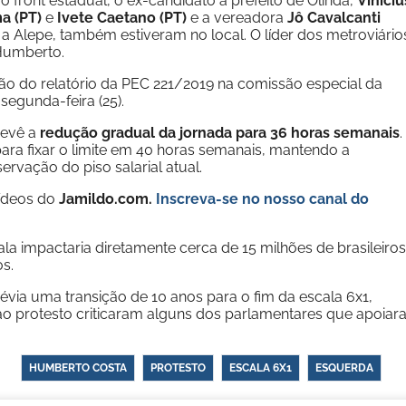
 front estadual, o ex-candidato a prefeito de Olinda,
Viníciu
a (PT)
e
Ivete Caetano (PT)
e a vereadora
Jô Cavalcanti
 a Alepe, também estiveram no local. O líder dos metroviário
 Humberto.
ão do relatório da PEC 221/2019 na comissão especial da
egunda-feira (25).
revê a
redução gradual da jornada para 36 horas semanais
.
ra fixar o limite em 40 horas semanais, mantendo a
ervação do piso salarial atual.
vídeos do
Jamildo.com.
Inscreva-se no nosso
canal do
a impactaria diretamente cerca de 15 milhões de brasileiros
s.
ia uma transição de 10 anos para o fim da escala 6x1,
o protesto criticaram alguns dos parlamentares que apoia
HUMBERTO COSTA
PROTESTO
ESCALA 6X1
ESQUERDA