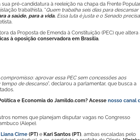
la sua pré-candidatura à reeleição na chapa da Frente Popular
slação trabalhista. “
Quem trabalha seis dias para descansar
ra a saúde, para a vida.
Essa luta é justa e o Senado precisa
etista.
tora da Proposta de Emenda à Constituição (PEC) que altera
ticas à oposição conservadora em Brasília
.
 compromisso: aprovar essa PEC sem concessões aos
eu tempo de descanso
”, declarou a parlamentar, que busca a
tados.
e Política e Economia do Jamildo.com? Acesse
nosso canal 
outros nomes que planejam disputar vagas no Congresso
nambuco (Alepe).
e
Liana Cirne
(PT)
e
Kari Santos (PT)
, ambas escaladas pelo