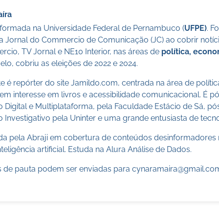
íra
a formada na Universidade Federal de Pernambuco (
UFPE)
. F
a Jornal do Commercio de Comunicação (JC) ao cobrir notícia
cio, TV Jornal e NE10 Interior, nas áreas de
política, econ
lo, cobriu as eleições de 2022 e 2024.
 é repórter do site Jamildo.com, centrada na área de políti
m interesse em livros e acessibilidade comunicacional. É 
o Digital e Multiplataforma, pela Faculdade Estácio de Sá, 
 Investigativo pela Uninter e uma grande entusiasta de tecn
cada pela Abraji em cobertura de conteúdos desinformadores 
teligência artificial. Estuda na Alura Análise de Dados.
 de pauta podem ser enviadas para
cynaramaira@gmail.co