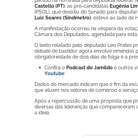
partido na nominata para deputada federal. No
Castello (PT)
, as pré-candidatas
Eugênia Lim
(PSOL), que desistiu do Senado para disputar
Luiz Soares (Sindmetro)
, esteve ao lado de
A manifestação ocorreu na véspera da votaç
Câmara dos Deputados, agendada para esta s
O texto relatado pelo deputado Leo Prates p
debate de bastidor agora envolve emendas pa
obrigatoriedade de dois dias de folga e a pres
Confira o
Podcast do Jamildo
e outros 
Youtube
Dados do mercado indicam que o fim da escal
que atuam nos setores de comércio e serviço
Após a repercussão de uma proposta que prév
diversas das lideranças que compareceram a
a ideia.