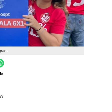
agram
da
 O