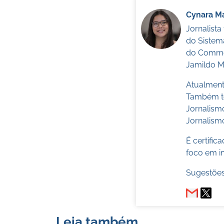
Cynara Ma
Jornalist
do Sistem
do Commer
Jamildo Me
Atualmente
Também te
Jornalism
Jornalismo
É certifi
foco em in
Sugestões
Leia também