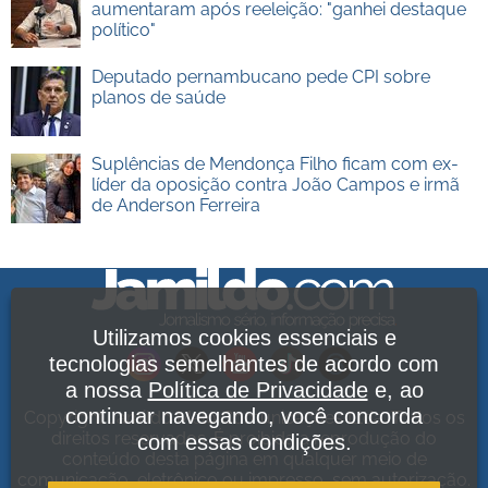
aumentaram após reeleição: "ganhei destaque
político"
Deputado pernambucano pede CPI sobre
planos de saúde
Suplências de Mendonça Filho ficam com ex-
líder da oposição contra João Campos e irmã
de Anderson Ferreira
Utilizamos cookies essenciais e
tecnologias semelhantes de acordo com
a nossa
Política de Privacidade
e, ao
continuar navegando, você concorda
Copyright Jamildo Melo Comunicações Ltda. Todos os
direitos reservados. É proibida a reprodução do
com essas condições.
conteúdo desta página em qualquer meio de
comunicação, eletrônico ou impresso, sem autorização.