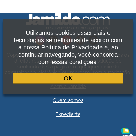
Utilizamos cookies essenciais e
tecnologias semelhantes de acordo com
a nossa
Política de Privacidade
e, ao
continuar navegando, você concorda
Copyright Jamildo Melo Comunicações Ltda. Todos os
direitos reservados. É proibida a reprodução do
com essas condições.
conteúdo desta página em qualquer meio de
comunicação, eletrônico ou impresso, sem autorização.
OK
Política de Privacidade
.
Acervo Jamildo
.
Quem somos
.
Expediente
.