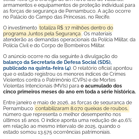
armamentos e equipamentos de proteção individual para
as forças de segurança de Pernambuco. A ação ocorre
no Palácio do Campo das Princesas, no Recife.
O investimento
totaliza R$ 37 milhões dentro do
programa Juntos pela Segurança
. Os materiais
atenderão as demandas operacionais da Polícia Militar, da
Polícia Civil e do Corpo de Bombeiros Militar.
O anúncio ocorre no dia seguinte à divulgação do
balanço da Secretaria de Defesa Social (SDS),
publicado na quinta-feira (4)
. O relatório oficial apontou
que o estado registrou os menores índices de Crimes
Violentos contra o Patrimônio (CVPs) e de Mortes
Violentas Intencionais (MVIs) para
o acumulado dos
cinco primeiros meses do ano em toda a série histórica.
Entre janeiro e maio de 2026, as forças de segurança de
Pernambuco
contabilizaram 8.070 queixas de roubos,
número que representa o melhor desempenho nos
últimos 16 anos. O índice aponta uma redução de 40,6%
em relação ao mesmo intervalo de 2025, quando o
estado somou 13.575 ocorrências patrimoniais.