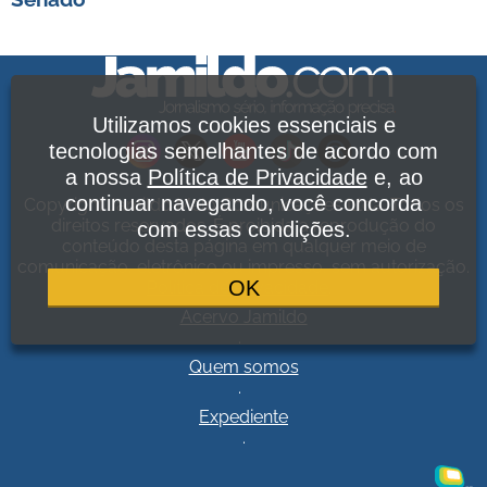
Utilizamos cookies essenciais e
tecnologias semelhantes de acordo com
a nossa
Política de Privacidade
e, ao
continuar navegando, você concorda
Copyright Jamildo Melo Comunicações Ltda. Todos os
direitos reservados. É proibida a reprodução do
com essas condições.
conteúdo desta página em qualquer meio de
comunicação, eletrônico ou impresso, sem autorização.
OK
Política de Privacidade
.
Acervo Jamildo
.
Quem somos
.
Expediente
.