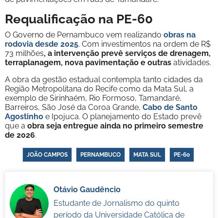
Requalificação na PE-60
O Governo de Pernambuco vem realizando
obras na
rodovia desde 2025
. Com investimentos na ordem de R$
73 milhões
, a intervenção prevê serviços de drenagem,
terraplanagem, nova pavimentação e outras
atividades.
A obra da gestão estadual contempla tanto cidades da
Região Metropolitana do Recife como da Mata Sul, a
exemplo de Sirinhaém, Rio Formoso, Tamandaré,
Barreiros, São José da Coroa Grande,
Cabo de Santo
Agostinho
e Ipojuca. O planejamento do Estado prevê
que a
obra seja entregue ainda no primeiro semestre
de 2026
.
JOÃO CAMPOS
PERNAMBUCO
MATA SUL
PE-60
Otávio Gaudêncio
Estudante de Jornalismo do quinto
período da Universidade Católica de