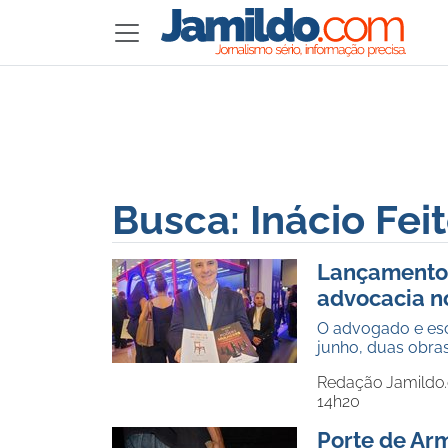
Busca: Inácio Fei
Lançamento 
advocacia n
O advogado e escr
junho, duas obra
Redação Jamildo
14h20
Porte de Ar