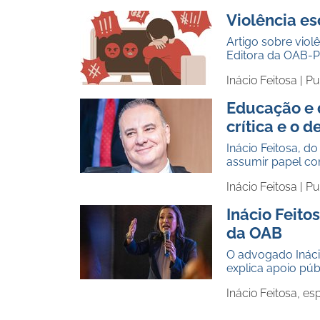
Violência es
Artigo sobre viol
Editora da OAB-PE
Inácio Feitosa |
Pu
Educação e d
crítica e o 
Inácio Feitosa, d
assumir papel com
Inácio Feitosa |
Pu
Inácio Feito
da OAB
O advogado Ináci
explica apoio púb
Inácio Feitosa, e