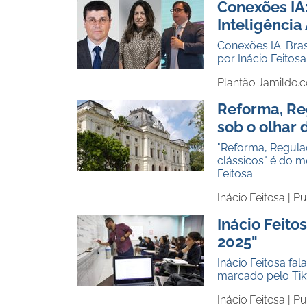
Conexões IA:
Inteligência 
Conexões IA: Brasi
por Inácio Feitos
Plantão Jamildo.
Reforma, Reg
sob o olhar 
"Reforma, Regulaç
clássicos" é do m
Feitosa
Inácio Feitosa |
Pu
Inácio Feitos
2025"
Inácio Feitosa f
marcado pelo Tikto
Inácio Feitosa |
Pu