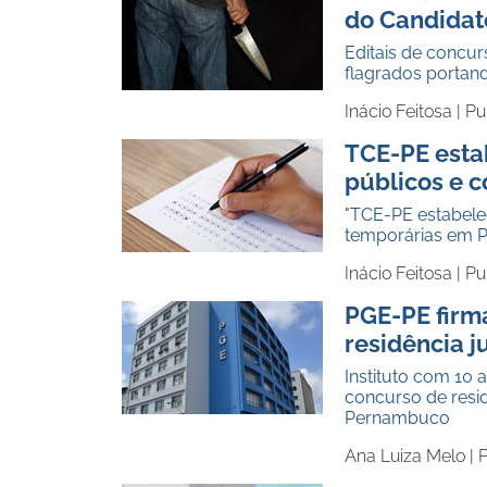
do Candidat
Editais de concu
flagrados portan
Inácio Feitosa |
Pu
TCE-PE esta
públicos e 
"TCE-PE estabele
temporárias em P
Inácio Feitosa |
Pu
PGE-PE firm
residência j
Instituto com 10 
concurso de resid
Pernambuco
Ana Luiza Melo |
P