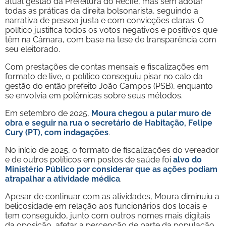
atual gestão da Prefeitura do Recife, mas sem adotar
todas as práticas da direita bolsonarista, seguindo a
narrativa de pessoa justa e com convicções claras. O
político justifica todos os votos negativos e positivos que
têm na Câmara, com base na tese de transparência com
seu eleitorado.
Com prestações de contas mensais e fiscalizações em
formato de live, o político conseguiu pisar no calo da
gestão do então prefeito João Campos (PSB), enquanto
se envolvia em polêmicas sobre seus métodos.
Em setembro de 2025,
Moura chegou a pular muro de
obra e seguir na rua o secretário de Habitação, Felipe
Cury (PT), com indagações
.
N
o início de 2025, o formato de fiscalizações do vereador
e de outros políticos em postos de saúde foi
alvo do
Ministério Público por considerar que as ações podiam
atrapalhar a atividade médica
.
Apesar de continuar com as atividades, Moura diminuiu a
belicosidade em relação aos funcionários dos locais e
tem conseguido, junto com outros nomes mais digitais
da oposição, afetar a percepção de parte da população