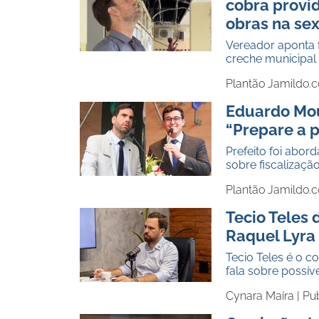
cobra provid
obras na se
Vereador aponta f
creche municipal 
Plantão Jamildo.
Eduardo Mou
“Prepare a p
Prefeito foi abo
sobre fiscalizaçã
Plantão Jamildo.
Tecio Teles 
Raquel Lyra
Tecio Teles é o 
fala sobre possí
Cynara Maíra |
Pu