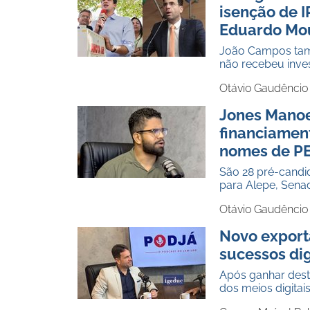
isenção de 
Eduardo Mo
João Campos tamb
não recebeu inve
Otávio Gaudêncio
Jones Manoe
financiamen
nomes de P
São 28 pré-cand
para Alepe, Sena
Otávio Gaudêncio
Novo export
sucessos dig
Após ganhar desta
dos meios digitai