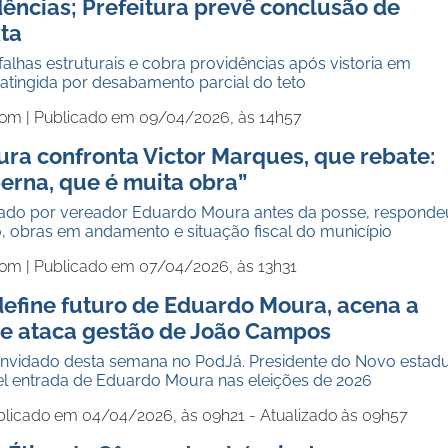
ências; Prefeitura prevê conclusão de
xta
alhas estruturais e cobra providências após vistoria em
atingida por desabamento parcial do teto
com |
Publicado em 09/04/2026, às 14h57
ra confronta Victor Marques, que rebate:
erna, que é muita obra”
rdado por vereador Eduardo Moura antes da posse, responde
o, obras em andamento e situação fiscal do município
com |
Publicado em 07/04/2026, às 13h31
define futuro de Eduardo Moura, acena a
 e ataca gestão de João Campos
convidado desta semana no PodJá. Presidente do Novo estad
vel entrada de Eduardo Moura nas eleições de 2026
blicado em 04/04/2026, às 09h21 - Atualizado às 09h57