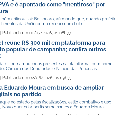
IPVA e é apontado como "mentiroso" por
ura
ém criticou Jair Bolsonaro, afirmando que, quando prefeit
stimentos da União como recebia com Lula
 |
Publicado em 01/07/2026, às 08h33
l reúne R$ 300 mil em plataforma para
to popular de campanha; confira outros
E
idatos pernambucanos presentes na plataforma, com nomes
do, Câmara dos Deputados e Palácio das Princesas
 |
Publicado em 02/06/2026, às 09h35
a Eduardo Moura em busca de ampliar
itais no partido
que no estado pelas fiscalizações, estilo combativo e uso
s, Novo quer criar perfis semelhantes a Eduardo Moura