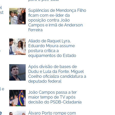
l
Suplências de Mendonça Filho
st
ficam com ex-líder da
oposição contra João
Campos e irmã de Anderson
Ferreira
Aliado de Raquel Lyra,
Eduardo Moura assume
o
postura crítica a
equipamentos do Estado
Após divisão de bases de
Dudu e Lula da Fonte, Miguel
Coelho oficializa candidatura a
deputado federal
 e
João Campos passa a ter
maior tempo de TV após
decisão do PSDB-Cidadania
e
Álvaro Porto rompe com