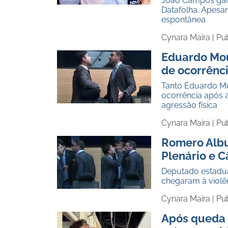
João Campos ganh
Datafolha. Apesa
espontânea
Cynara Maíra |
Pu
Eduardo Mou
de ocorrênc
Tanto Eduardo M
ocorrência após 
agressão física
Cynara Maíra |
Pu
Romero Alb
Plenário e 
Deputado estadu
chegaram à violê
Cynara Maíra |
Pu
Após queda d