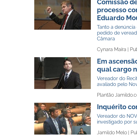
Comissão de
processo co
Eduardo Mo
Tanto a denúncia
pedido de veread
Câmara
Cynara Maíra |
Pu
Em ascensão 
qual cargo n
Vereador do Reci
avaliado pelo No
Plantão Jamildo.
Inquérito c
Vereador do NOV
investigado por 
Jamildo Melo |
Pu