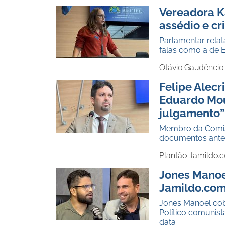
Vereadora K
assédio e cr
Parlamentar relat
falas como a de 
Otávio Gaudêncio
Felipe Alec
Eduardo Mou
julgamento”
Membro da Comiss
documentos antes
Plantão Jamildo.
Jones Manoe
Jamildo.com:
Jones Manoel cob
Político comunist
data