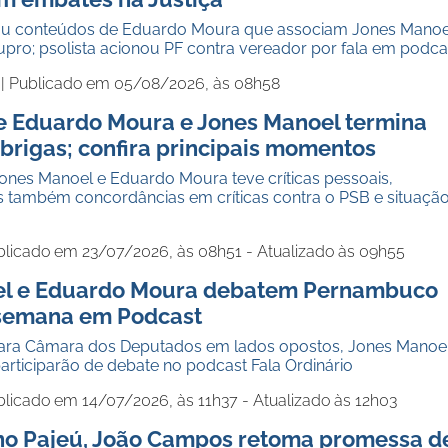
nou conteúdos de Eduardo Moura que associam Jones Manoe
upro; psolista acionou PF contra vereador por fala em podca
 |
Publicado em 05/08/2026, às 08h58
e Eduardo Moura e Jones Manoel termina
brigas; confira principais momentos
ones Manoel e Eduardo Moura teve críticas pessoais,
 também concordâncias em críticas contra o PSB e situaçã
blicado em 23/07/2026, às 08h51 - Atualizado às 09h55
el e Eduardo Moura debatem Pernambuco
semana em Podcast
ara Câmara dos Deputados em lados opostos, Jones Manoel
rticiparão de debate no podcast Fala Ordinário
licado em 14/07/2026, às 11h37 - Atualizado às 12h03
o Pajeú, João Campos retoma promessa d