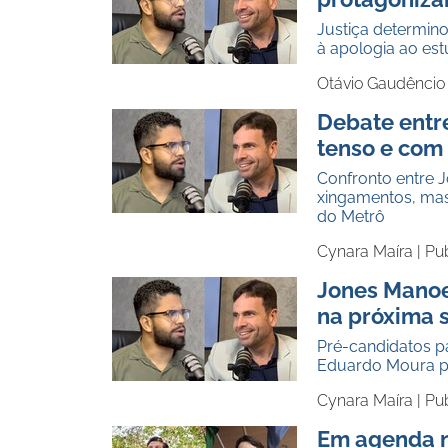
Justiça determi
à apologia ao est
Otávio Gaudêncio
Debate entr
tenso e com 
Confronto entre J
xingamentos, mas
do Metrô
Cynara Maíra |
Pu
Jones Mano
na próxima 
Pré-candidatos p
Eduardo Moura pa
Cynara Maíra |
Pub
Em agenda n