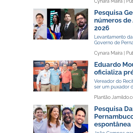
Cynara Maíra |
Pu
Pesquisa Ge
números de 
2026
Levantamento da
Governo de Pern
Cynara Maíra |
Pu
Eduardo Mour
oficializa p
Vereador do Reci
ser um puxador d
Plantão Jamildo.
Pesquisa Da
Pernambuco,
espontânea