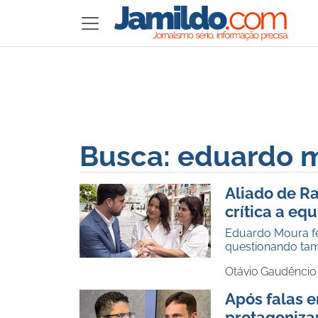
Busca: eduardo 
Aliado de R
crítica a e
Eduardo Moura fe
questionando tam
Otávio Gaudêncio
Após falas 
protagoniza