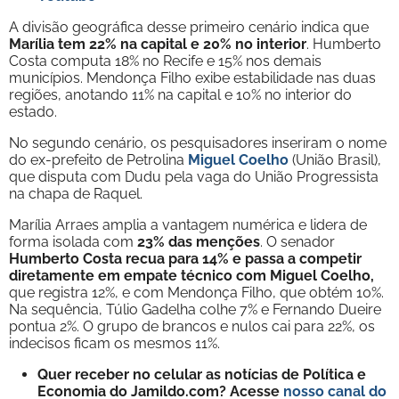
A divisão geográfica desse primeiro cenário indica que
Marília tem 22% na capital e 20% no interior
. Humberto
Costa computa 18% no Recife e 15% nos demais
municípios. Mendonça Filho exibe estabilidade nas duas
regiões, anotando 11% na capital e 10% no interior do
estado.
No segundo cenário, os pesquisadores inseriram o nome
do ex-prefeito de Petrolina
Miguel Coelho
(União Brasil),
que disputa com Dudu pela vaga do União Progressista
na chapa de Raquel.
Marília Arraes amplia a vantagem numérica e lidera de
forma isolada com
23% das menções
. O senador
Humberto Costa recua para 14% e passa a competir
diretamente em empate técnico com Miguel Coelho,
que registra 12%, e com Mendonça Filho, que obtém 10%.
Na sequência, Túlio Gadelha colhe 7% e Fernando Dueire
pontua 2%. O grupo de brancos e nulos cai para 22%, os
indecisos ficam os mesmos 11%.
Quer receber no celular as notícias de Política e
Economia do Jamildo.com? Acesse
nosso canal do