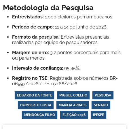
Metodologia da Pesquisa
Entrevistados:
1.000 eleitores pernambucanos.
Período de campo:
11 a 14 de junho de 2026.
Formato da pesquisa:
Entrevistas presenciais
realizadas por equipe de pesquisadores.
Margem de erro:
3,2 pontos percentuais para mais
ou para menos.
Intervalo de confiança:
95,45%.
Registro no TSE:
Registrada sob os números BR-
06997/2026 e PE-07168/2026.
EDUARDO DA FONTE
MIGUEL COELHO
PESQUISA
HUMBERTO COSTA
MARÍLIA ARRAES
SENADO
MENDONÇA FILHO
ELEIÇÃO 2026
IPESPE