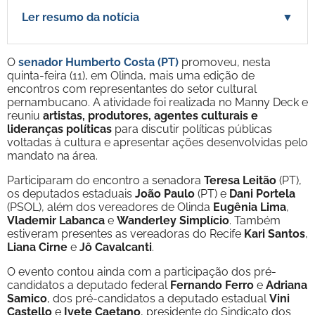
Ler resumo da notícia
▼
O
senador Humberto Costa (PT)
promoveu, nesta
quinta-feira (11), em Olinda, mais uma edição de
encontros com representantes do setor cultural
pernambucano. A atividade foi realizada no Manny Deck e
reuniu
artistas, produtores, agentes culturais e
lideranças políticas
para discutir políticas públicas
voltadas à cultura e apresentar ações desenvolvidas pelo
mandato na área.
Participaram do encontro a senadora
Teresa Leitão
(PT),
os deputados estaduais
João Paulo
(PT) e
Dani Portela
(PSOL), além dos vereadores de Olinda
Eugênia Lima
,
Vlademir Labanca
e
Wanderley Simplício
. Também
estiveram presentes as vereadoras do Recife
Kari Santos
,
Liana Cirne
e
Jô Cavalcanti
.
O evento contou ainda com a participação dos pré-
candidatos a deputado federal
Fernando Ferro
e
Adriana
Samico
, dos pré-candidatos a deputado estadual
Vini
Castello
e
Ivete Caetano
, presidente do Sindicato dos