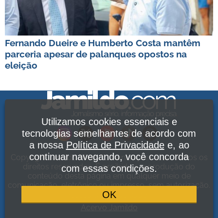
Fernando Dueire e Humberto Costa mantêm
parceria apesar de palanques opostos na
eleição
Utilizamos cookies essenciais e
tecnologias semelhantes de acordo com
a nossa
Política de Privacidade
e, ao
continuar navegando, você concorda
Copyright Jamildo Melo Comunicações Ltda. Todos os
direitos reservados. É proibida a reprodução do
com essas condições.
conteúdo desta página em qualquer meio de
comunicação, eletrônico ou impresso, sem autorização.
OK
Política de Privacidade
.
Acervo Jamildo
.