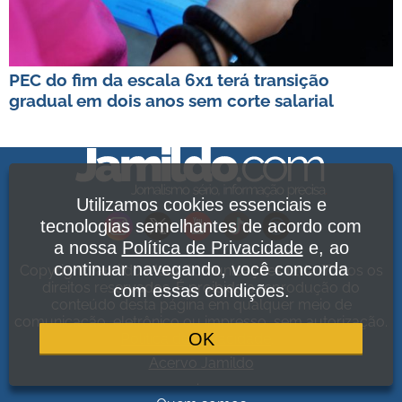
PEC do fim da escala 6x1 terá transição
gradual em dois anos sem corte salarial
Utilizamos cookies essenciais e
tecnologias semelhantes de acordo com
a nossa
Política de Privacidade
e, ao
continuar navegando, você concorda
Copyright Jamildo Melo Comunicações Ltda. Todos os
direitos reservados. É proibida a reprodução do
com essas condições.
conteúdo desta página em qualquer meio de
comunicação, eletrônico ou impresso, sem autorização.
OK
Política de Privacidade
.
Acervo Jamildo
.