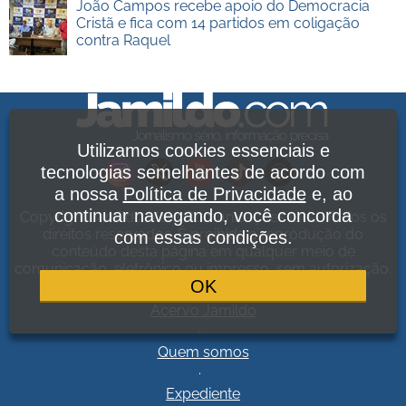
João Campos recebe apoio do Democracia
Cristã e fica com 14 partidos em coligação
contra Raquel
Utilizamos cookies essenciais e
tecnologias semelhantes de acordo com
a nossa
Política de Privacidade
e, ao
continuar navegando, você concorda
Copyright Jamildo Melo Comunicações Ltda. Todos os
direitos reservados. É proibida a reprodução do
com essas condições.
conteúdo desta página em qualquer meio de
comunicação, eletrônico ou impresso, sem autorização.
OK
Política de Privacidade
.
Acervo Jamildo
.
Quem somos
.
Expediente