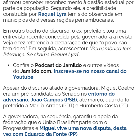
afirmou perceber reconhecimento à gestão estadual por
parte da população. Segundo ele, a credibilidade
construída por
Raquel Lyra
tem sido observada em
municípios de diversas regiões pernambucanas.
Em outro trecho do discurso, o ex-prefeito citou uma
entrevista recente concedida pela governadora à revista
Veja e fez referência à declaração de que “o povo não
tem dono”. Em seguida, acrescentou: “
Pernambuco tem
liderança. Se chama Raquel Lyra
”.
Confira o
Podcast do Jamildo
e outros vídeos
do
Jamildo.com.
Inscreva-se no nosso
canal do
Youtube
Apesar do discurso aliado à governadora, Miguel Coelho
era um pré-candidato ao Senado no
entorno do
adversário, João Campos (PSB)
, até março, quando foi
preterido a Marília Arraes (PDT) e Humberto Costa (PT).
A governadora, na sequência, garantiu o apoio da
federação que o União Brasil faz parte com o
Progressistas e
Miguel vive uma nova disputa, desta
vez com Eduardo da Fonte (PP)
.