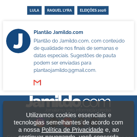
LULA
RAQUEL LYRA
ELEIÇÕES 2026
Plantão Jamildo.com
Plantão do Jamildo.com, com conteúdo
de qualidade nos finais de semanas e
datas especiais. Sugestões de pauta
podem ser enviadas para
plantaojamildo@gmail.com
.
Utilizamos cookies essenciais e
tecnologias semelhantes de acordo com
a nossa
Política de Privacidade
e, ao