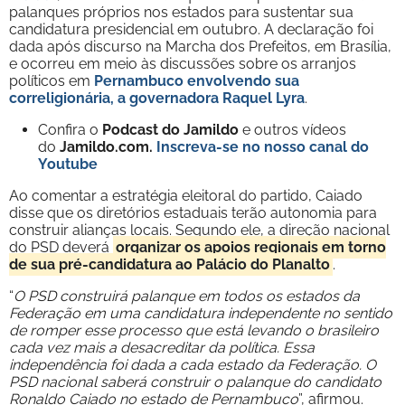
palanques próprios nos estados para sustentar sua
candidatura presidencial em outubro. A declaração foi
dada após discurso na Marcha dos Prefeitos, em Brasília,
e ocorreu em meio às discussões sobre os arranjos
políticos em
Pernambuco envolvendo sua
correligionária, a governadora Raquel Lyra
.
Confira o
Podcast do Jamildo
e outros vídeos
do
Jamildo.com.
Inscreva-se no nosso
canal do
Youtube
Ao comentar a estratégia eleitoral do partido, Caiado
disse que os diretórios estaduais terão autonomia para
construir alianças locais. Segundo ele, a direção nacional
do PSD deverá
organizar os apoios regionais em torno
de sua pré-candidatura ao Palácio do Planalto
.
“
O PSD construirá palanque em todos os estados da
Federação em uma candidatura independente no sentido
de romper esse processo que está levando o brasileiro
cada vez mais a desacreditar da política. Essa
independência foi dada a cada estado da Federação. O
PSD nacional saberá construir o palanque do candidato
Ronaldo Caiado no estado de Pernambuco
”, afirmou.