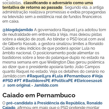
socialistas,
classificando o adversário como uma
tentativa de retorno ao passado
. Segundo ela, a antiga
administração realizava promessas e exibia propagandas
na televisão sem a existência real de fundos financeiros
em caixa.
@blogdojamildo
A governadora Raquel Lyra adotou tom
de neutralidade em entrevista à Veja, mas deixou pistas
sobre a eleição de 2026. Ao blindar o PSD local com aval
de Gilberto Kassab, a gestora sinalizou limites a Ronaldo
Caiado e deu indícios de que poderá apoiar Lula no
âmbito nacional. O posicionamento pode alimentar os
bastidores sobre a tese do palanque duplo no estado na
mesma semana em que Wellington Dias gerou polêmica
ao dizer que o presidente apoiaria tanto João Campos
quanto Raquel no estado. Veja os detalhes do cenário no
Jamildo.com
#RaquelLyra
#Lula
#Pernambuco
#Veja
#PSD
#PT
#BastidoresPE
#PoliticaPE
#Eleicoes2026
♬ som original - Jamildo.com
Caiado em Pernambuco
O
pré-candidato à Presidência da República, Ronaldo
Caiado
, afirmou em maio que o PSD pretende montar