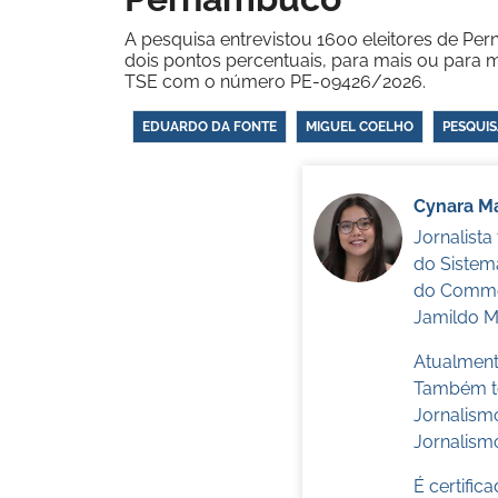
A pesquisa entrevistou 1600 eleitores de Pe
dois pontos percentuais, para mais ou para m
TSE com o número PE-09426/2026.
EDUARDO DA FONTE
MIGUEL COELHO
PESQUIS
Cynara Ma
Jornalist
do Sistem
do Commer
Jamildo Me
Atualmente
Também te
Jornalism
Jornalismo
É certifi