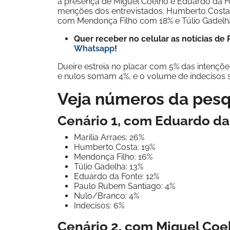
a presença de Miguel Coelho e Eduardo da Fo
menções dos entrevistados. Humberto Cost
com Mendonça Filho com 18% e Túlio Gadelh
Quer receber no celular as notícias d
Whatsapp
!
Dueire estreia no placar com 5% das intençõe
e nulos somam 4%, e o volume de indecisos 
Veja números da pesq
Cenário 1, com Eduardo da
Marília Arraes: 26%
Humberto Costa: 19%
Mendonça Filho: 16%
Túlio Gadelha: 13%
Eduardo da Fonte: 12%
Paulo Rubem Santiago: 4%
Nulo/Branco: 4%
Indecisos: 6%
Cenário 2, com Miguel Coe