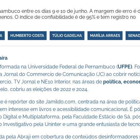
rnambuco entre os dias 9 e 10 de junho. A margem de erro é 
enos. O índice de confiabilidade é de 95% e tem registro no
A
HUMBERTO COSTA
TÚLIO GADELHA
MARÍLIA ARRAES
SENA
íra
a formada na Universidade Federal de Pernambuco (
UFPE)
. F
a Jornal do Commercio de Comunicação (JC) ao cobrir notícia
cio, TV Jornal e NE10 Interior, nas áreas de
política, econ
lo, cobriu as eleições de 2022 e 2024.
 é repórter do site Jamildo.com, centrada na área de políti
m interesse em livros e acessibilidade comunicacional. É 
o Digital e Multiplataforma, pela Faculdade Estácio de Sá, 
 Investigativo pela Uninter e uma grande entusiasta de tecn
cada pela Abraji em cobertura de conteúdos desinformadores 