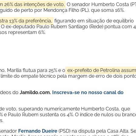
m 26% das intenções de voto.
O senador Humberto Costa (P
guido de perto por Mendonça Filho (PL), que soma 16%.
stra 13% da preferência,
figurando em situação de equilíbrio
. O ex-deputado Paulo Rubem Santiago (Rede) pontua com 4
sos representam 6%.
, Marília flutua para 25% e o
ex-prefeito de Petrolina assu
limite do empate técnico pela margem de erro de dois pont
vídeos do
Jamildo.com.
Inscreva-se no nosso
canal do
 de voto, superando numericamente Humberto Costa, que
% e Paulo Rubem sustenta os 4%. O índice de nulos ou branc
s.
 senador
Fernando Dueire
(PSD) na disputa pela Casa Alta. 