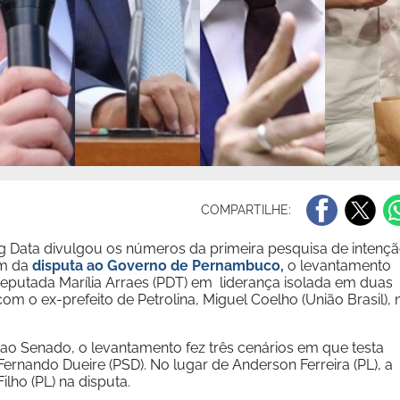
COMPARTILHE:
e Big Data divulgou os números da primeira pesquisa de intenç
ém da
disputa ao Governo de Pernambuco,
o levantamento
putada Marília Arraes (PDT) em liderança isolada em duas
m o ex-prefeito de Petrolina, Miguel Coelho (União Brasil), 
o Senado, o levantamento fez três cenários em que testa
ernando Dueire (PSD). No lugar de Anderson Ferreira (PL), a
lho (PL) na disputa.