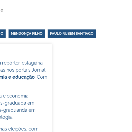
de
DO
MENDONÇA FILHO
PAULO RUBEM SANTIAGO
oi repórter-estagiária
s nos portais Jornal
omia e educação
. Com
ca e economia.
pós-graduada em
pós-graduanda em
ologia.
nas eleições, com