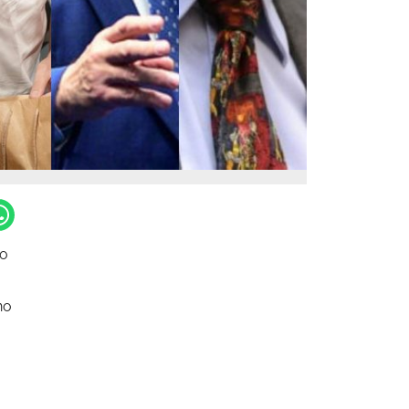
ão
no