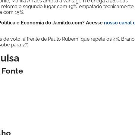
nte, Marília Arraes amplia a vantagem e chega a 28% das
a retoma o segundo lugar com 19%, empatado tecnicamente
a com 15%.
e Política e Economia do Jamildo.com? Acesse
nosso canal 
s de voto, à frente de Paulo Rubem, que repete os 4%. Bran
sobe para 7%.
uisa
 Fonte
lho