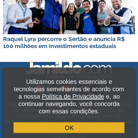
Raquel Lyra percorre o Sertão e anuncia R$
100 milhões em investimentos estaduais
Utilizamos cookies essenciais e
tecnologias semelhantes de acordo com
a nossa
Política de Privacidade
e, ao
continuar navegando, você concorda
Copyright Jamildo Melo Comunicações Ltda. Todos os
direitos reservados. É proibida a reprodução do
com essas condições.
conteúdo desta página em qualquer meio de
comunicação, eletrônico ou impresso, sem autorização.
OK
Política de Privacidade
.
Acervo Jamildo