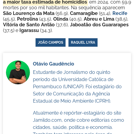
a maior taxa estimada de homicídios
em 2024, com 59,9
mortes por 100 mil habitantes. Na sequência aparecem
São Lourenço da Mata
(56,9),
Camaragibe
(51,4),
Recife
(45,5),
Petrolina
(43,5),
Olinda
(40,5),
Abreu e Lima
(38,5),
Vitória de Santo Antão
(37,6),
Jaboatão dos Guararapes
(37,5) e
Igarassu
(34,3).
JOÃO CAMPOS
RAQUEL LYRA
Otávio Gaudêncio
Estudante de Jornalismo do quinto
período da Universidade Católica de
Pernambuco (UNICAP). Foi estagiário do
Setor de Comunicação da Agência
Estadual de Meio Ambiente (CPRH).
Atualmente é repórter-estagiário do site
Jamildo.com, onde cobre editorias como
cidades, saúde, política e economia.