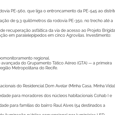
ovia PE-560, que liga o entroncamento da PE-545 ao distrit
ação de 9,3 quilômetros da rodovia PE-350, no trecho até a
 de recuperação asfáltica da via de acesso ao Projeto Brígid
ntação em paralelepípedos em cinco Agrovilas. Investimento:
deomonitoramento regional.
e avançada do Grupamento Tático Aéreo (GTA) — a primeira
egião Metropolitana do Recife.
tacionais do Residencial Dom Avelar (Minha Casa, Minha Vida)
riedade para moradores dos núcleos habitacionais Cohab I e
dade para famílias do bairro Raul Alves (54 destinados a