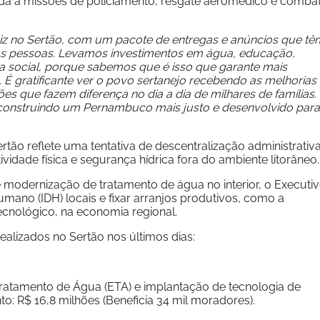
tada a missões de policiamento, resgate aeromédico e comba
iz no Sertão, com um pacote de entregas e anúncios que tê
das pessoas. Levamos investimentos em água, educação,
ia social, porque sabemos que é isso que garante mais
 É gratificante ver o povo sertanejo recebendo as melhorias
s que fazem diferença no dia a dia de milhares de famílias.
construindo um Pernambuco mais justo e desenvolvido para
tão reflete uma tentativa de descentralização administrativ
idade física e segurança hídrica fora do ambiente litorâneo.
 e modernização de tratamento de água no interior, o Executi
umano (IDH) locais e fixar arranjos produtivos, como a
ecnológico, na economia regional.
ealizados no Sertão nos últimos dias:
atamento de Água (ETA) e implantação de tecnologia de
to: R$ 16,8 milhões (Beneficia 34 mil moradores).