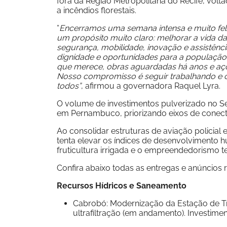
fora da Região Metropolitana do Recife, vol
a incêndios florestais.
“
Encerramos uma semana intensa e muito fel
um propósito muito claro: melhorar a vida 
segurança, mobilidade, inovação e assistênc
dignidade e oportunidades para a população.
que merece, obras aguardadas há anos e açõe
Nosso compromisso é seguir trabalhando e 
todos”
, afirmou a governadora Raquel Lyra.
O volume de investimentos pulverizado no Ser
em Pernambuco, priorizando eixos de conectiv
Ao consolidar estruturas de aviação policial
tenta elevar os índices de desenvolvimento h
fruticultura irrigada e o empreendedorismo t
Confira abaixo todas as entregas e anúncios r
Recursos Hídricos e Saneamento
Cabrobó: Modernização da Estação de Tr
ultrafiltração (em andamento). Investimen