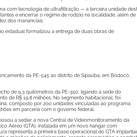
ma com tecnologia de ultrafiltração — a terceira unidade des
antes e encerrar o regime de rodízio na localidade, além de
idez dos mananciais.
rno estadual formalizou a entrega de duas obras de
roncamento da PE-545 ao distrito de Sipaúba, em Bodocó,
cho de 9,3 quilômetros da PE-350, ligando a sede do
nto de R$ 19,8 milhões. No segmento habitacional, foi
olina, composto por 200 unidades vinculadas ao programa
lhões em parceria com o governo federal.
passou a sediar a nova Central de Videomonitoramento da
ico Aéreo (GTA), instalada em um novo hangar com
ura representa a primeira base operacional do GTA implanta