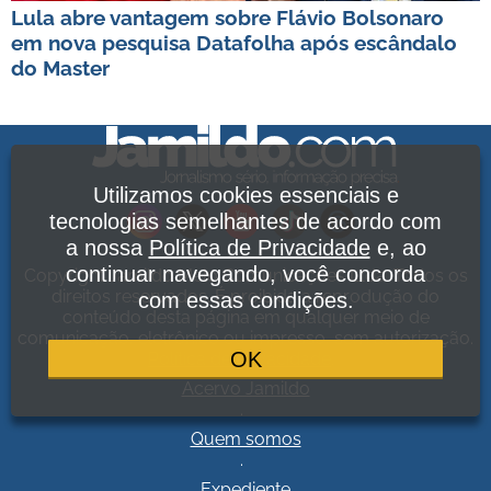
Lula abre vantagem sobre Flávio Bolsonaro
em nova pesquisa Datafolha após escândalo
do Master
Utilizamos cookies essenciais e
tecnologias semelhantes de acordo com
a nossa
Política de Privacidade
e, ao
continuar navegando, você concorda
Copyright Jamildo Melo Comunicações Ltda. Todos os
direitos reservados. É proibida a reprodução do
com essas condições.
conteúdo desta página em qualquer meio de
comunicação, eletrônico ou impresso, sem autorização.
OK
Política de Privacidade
.
Acervo Jamildo
.
Quem somos
.
Expediente