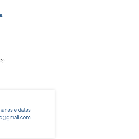
a
de
manas e datas
do@gmail.com
.