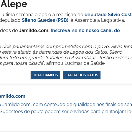
 Alepe
última semana o apoio à reeleição do
deputado Silvio Cost
 deputado
Sileno Guedes (PSB)
, à Assembleia Legislativa.
vídeos do
Jamildo.com.
Inscreva-se no nosso
canal do
o dois parlamentares comprometidos com o povo. Silvio tem
esteve atento às demandas de Lagoa dos Gatos. Sileno
em feito um grande trabalho na Assembleia. Tenho certeza 
os para nossa cidade
”, afirmou Lucimar da Saúde.
JOÃO CAMPOS
LAGOA DOS GATOS
Jamildo.com
o Jamildo.com, com conteúdo de qualidade nos finais de se
. Sugestões de pauta podem ser enviadas para
plantaojamil