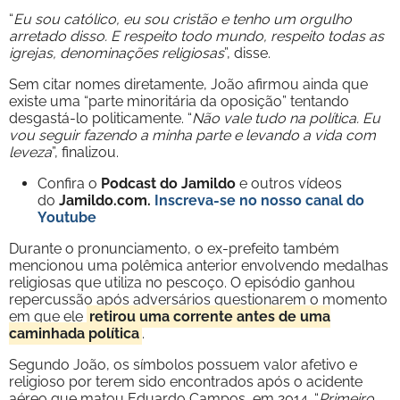
“
Eu sou católico, eu sou cristão e tenho um orgulho
arretado disso. E respeito todo mundo, respeito todas as
igrejas, denominações religiosas
”, disse.
Sem citar nomes diretamente, João afirmou ainda que
existe uma “parte minoritária da oposição” tentando
desgastá-lo politicamente. “
Não vale tudo na política. Eu
vou seguir fazendo a minha parte e levando a vida com
leveza
”, finalizou.
Confira o
Podcast do Jamildo
e outros vídeos
do
Jamildo.com.
Inscreva-se no nosso
canal do
Youtube
Durante o pronunciamento, o ex-prefeito também
mencionou uma polêmica anterior envolvendo medalhas
religiosas que utiliza no pescoço. O episódio ganhou
repercussão após adversários questionarem o momento
em que ele
retirou uma corrente antes de uma
caminhada política
.
Segundo João, os símbolos possuem valor afetivo e
religioso por terem sido encontrados após o acidente
aéreo que matou Eduardo Campos, em 2014. “
Primeiro