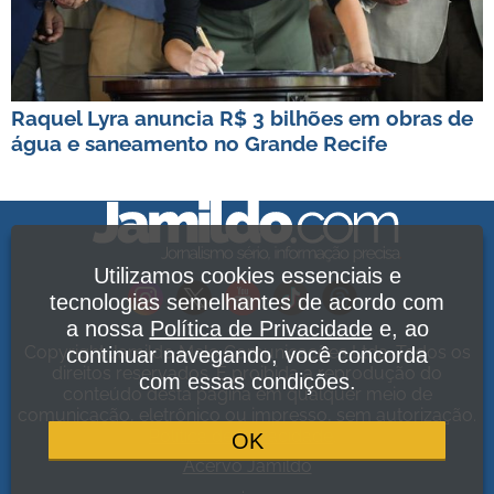
Raquel Lyra anuncia R$ 3 bilhões em obras de
água e saneamento no Grande Recife
Utilizamos cookies essenciais e
tecnologias semelhantes de acordo com
a nossa
Política de Privacidade
e, ao
Copyright Jamildo Melo Comunicações Ltda. Todos os
continuar navegando, você concorda
direitos reservados. É proibida a reprodução do
com essas condições.
conteúdo desta página em qualquer meio de
comunicação, eletrônico ou impresso, sem autorização.
Política de Privacidade
.
OK
Acervo Jamildo
.