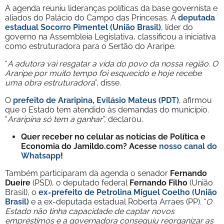
A agenda reuniu lideranças políticas da base governista e
aliados do Palácio do Campo das Princesas. A
deputada
estadual Socorro Pimentel (União Brasil)
, líder do
governo na Assembleia Legislativa, classificou a iniciativa
como estruturadora para o Sertão do Araripe.
“
A adutora vai resgatar a vida do povo da nossa região. O
Araripe por muito tempo foi esquecido e hoje recebe
uma obra estruturadora
”, disse.
O
prefeito de Araripina, Evilásio Mateus (PDT)
, afirmou
que o Estado tem atendido às demandas do município.
“
Araripina só tem a ganhar
”, declarou.
Quer receber no celular as notícias de Política e
Economia do Jamildo.com? Acesse
nosso canal do
Whatsapp
!
Também participaram da agenda o senador
Fernando
Dueire
(PSD), o deputado federal
Fernando Filho
(União
Brasil), o
ex-prefeito de Petrolina Miguel Coelho (União
Brasil)
e a ex-deputada estadual Roberta Arraes (PP). “
O
Estado não tinha capacidade de captar novos
empréstimos e a governadora conseguiu reorganizar as