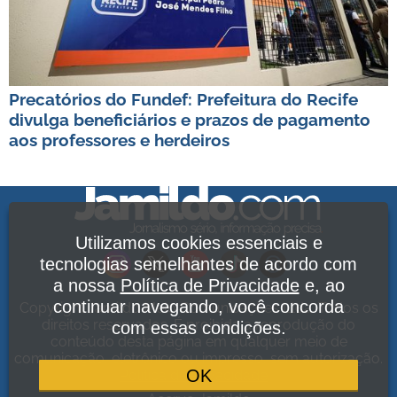
Precatórios do Fundef: Prefeitura do Recife
divulga beneficiários e prazos de pagamento
aos professores e herdeiros
Utilizamos cookies essenciais e
tecnologias semelhantes de acordo com
a nossa
Política de Privacidade
e, ao
continuar navegando, você concorda
Copyright Jamildo Melo Comunicações Ltda. Todos os
direitos reservados. É proibida a reprodução do
com essas condições.
conteúdo desta página em qualquer meio de
comunicação, eletrônico ou impresso, sem autorização.
OK
Política de Privacidade
.