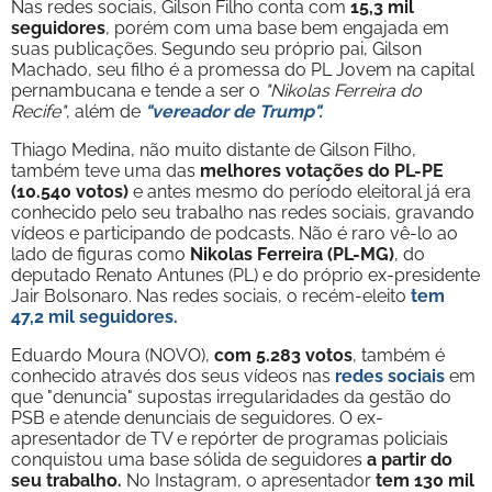
Nas redes sociais, Gilson Filho conta com
15,3 mil
seguidores
, porém com uma base bem engajada em
suas publicações. Segundo seu próprio pai, Gilson
Machado, seu filho é a promessa do PL Jovem na capital
pernambucana e tende a ser o
"Nikolas Ferreira do
Recife"
, além de
"vereador de Trump".
Thiago Medina, não muito distante de Gilson Filho,
também teve uma das
melhores votações do PL-PE
(10.540 votos)
e antes mesmo do período eleitoral já era
conhecido pelo seu trabalho nas redes sociais, gravando
vídeos e participando de podcasts. Não é raro vê-lo ao
lado de figuras como
Nikolas Ferreira (PL-MG)
, do
deputado Renato Antunes (PL) e do próprio ex-presidente
Jair Bolsonaro. Nas redes sociais, o recém-eleito
tem
47,2 mil seguidores.
Eduardo Moura (NOVO),
com 5.283 votos
, também é
conhecido através dos seus vídeos nas
redes sociais
em
que "denuncia" supostas irregularidades da gestão do
PSB e atende denunciais de seguidores. O ex-
apresentador de TV e repórter de programas policiais
conquistou uma base sólida de seguidores
a partir do
seu trabalho.
No Instagram, o apresentador
tem 130 mil