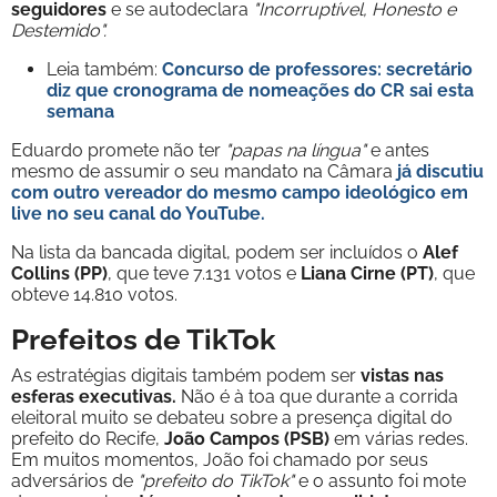
seguidores
e se autodeclara
"Incorruptível, Honesto e
Destemido".
Leia também:
Concurso de professores: secretário
diz que cronograma de nomeações do CR sai esta
semana
Eduardo promete não ter
"papas na língua"
e antes
mesmo de assumir o seu mandato na Câmara
já discutiu
com outro vereador do mesmo campo ideológico em
live no seu canal do YouTube.
Na lista da bancada digital, podem ser incluídos o
Alef
Collins (PP)
, que teve 7.131 votos e
Liana Cirne (PT)
, que
obteve 14.810 votos.
Prefeitos de TikTok
As estratégias digitais também podem ser
vistas nas
esferas executivas.
Não é à toa que durante a corrida
eleitoral muito se debateu sobre a presença digital do
prefeito do Recife,
João Campos (PSB)
em várias redes.
Em muitos momentos, João foi chamado por seus
adversários de
"prefeito do TikTok"
e o assunto foi mote