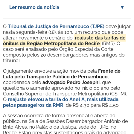
Ler resumo da notícia
▼
O
Tribunal de Justiça de Pernambuco (TJPE)
deve julgar
nesta segunda-feira (18), às 10h, um recurso que pode
alterar novamente o cenário do
reajuste das tarifas de
ônibus da Região Metropolitana do Recife
(RMR). O
caso será analisado pelo Órgão Especial da Corte,
composto pelos 20 desembargadores mais antigos do
tribunal.
O julgamento envolve a ação movida pela
Frente de
Luta pelo Transporte Público de Pernambuco
,
coordenada pelo
advogado Pedro Josephi
, que
questiona o aumento aprovado no início do ano pelo
Conselho Superior de Transporte Metropolitano (CSTM).
O
reajuste elevou a tarifa do Anel A, mais utilizada
pelos passageiros da RMR
, de R$ 4,30 para R$ 4,50.
A sessão ocorrerá de forma presencial e aberta ao
público, na Sala de Sessões Desembargador Antônio de
Brito Alves, no Palácio da Justiça, sede do TJPE, no
Recife. Estão previstas sustentações orais do advogado