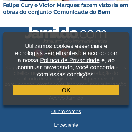
Felipe Cury e Victor Marques fazem vistoria em
obras do conjunto Comunidade do Bem
Utilizamos cookies essenciais e
tecnologias semelhantes de acordo com
a nossa
Política de Privacidade
e, ao
continuar navegando, você concorda
Copyright Jamildo Melo Comunicações Ltda. Todos os
direitos reservados. É proibida a reprodução do
com essas condições.
conteúdo desta página em qualquer meio de
comunicação, eletrônico ou impresso, sem autorização.
OK
Política de Privacidade
.
Acervo Jamildo
.
Quem somos
.
Expediente
.