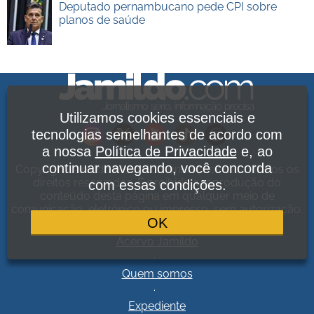
Deputado pernambucano pede CPI sobre
planos de saúde
Utilizamos cookies essenciais e
tecnologias semelhantes de acordo com
a nossa
Política de Privacidade
e, ao
continuar navegando, você concorda
Copyright Jamildo Melo Comunicações Ltda. Todos os
direitos reservados. É proibida a reprodução do
com essas condições.
conteúdo desta página em qualquer meio de
comunicação, eletrônico ou impresso, sem autorização.
OK
Política de Privacidade
.
Acervo Jamildo
.
Quem somos
.
Expediente