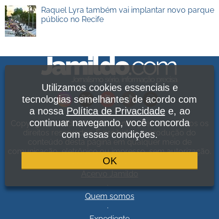
Raquel Lyra também vai implantar novo parque
público no Recife
Utilizamos cookies essenciais e
tecnologias semelhantes de acordo com
a nossa
Política de Privacidade
e, ao
continuar navegando, você concorda
Copyright Jamildo Melo Comunicações Ltda. Todos os
direitos reservados. É proibida a reprodução do
com essas condições.
conteúdo desta página em qualquer meio de
comunicação, eletrônico ou impresso, sem autorização.
OK
Política de Privacidade
.
Acervo Jamildo
.
Quem somos
.
Expediente