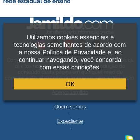
rede estadual de ensino
Utilizamos cookies essenciais e
tecnologias semelhantes de acordo com
a nossa
Política de Privacidade
e, ao
continuar navegando, você concorda
Copyright Jamildo Melo Comunicações Ltda. Todos os
direitos reservados. É proibida a reprodução do
com essas condições.
conteúdo desta página em qualquer meio de
comunicação, eletrônico ou impresso, sem autorização.
OK
Política de Privacidade
.
Acervo Jamildo
.
Quem somos
.
Expediente
.