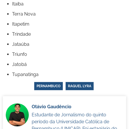
Itaíba
Terra Nova
Itapetim
Trindade
Jataúba
Triunfo
Jatobá
Tupanatinga
PERNAMBUCO
RAQUEL LYRA
Otávio Gaudêncio
Estudante de Jornalismo do quinto
período da Universidade Católica de
Pernambuco (UNICAP). Foi estagiário do