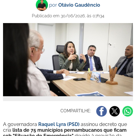
por
Otávio Gaudêncio
Publicado em 30/06/2026, às 07h34
COMPARTILHE:
A governadora
Raquel Lyra (PSD)
assinou decreto que
cria
lista de 75 municípios pernambucanos que ficam
sob "Situação de Emergência"
devido à previsão da