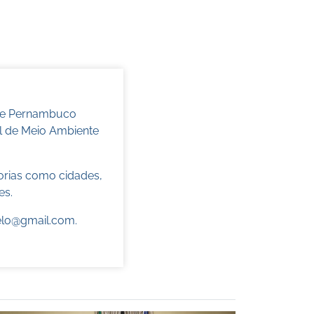
 de Pernambuco
l de Meio Ambiente
torias como cidades,
es.
elo@gmail.com
.