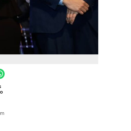
s
do
em