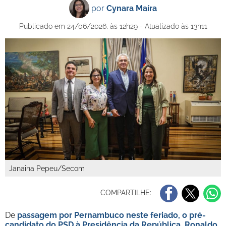
por
Cynara Maíra
Publicado em 24/06/2026, às 12h29 - Atualizado às 13h11
Janaina Pepeu/Secom
COMPARTILHE:
De
passagem por Pernambuco neste feriado, o pré-
candidato do PSD à Presidência da República,
Ronaldo