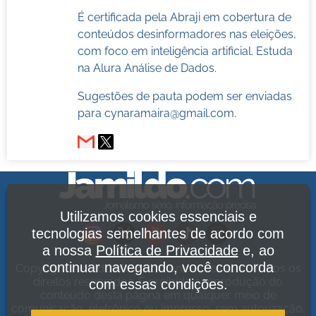
É certificada pela Abraji em cobertura de
conteúdos desinformadores nas eleições,
com foco em inteligência artificial. Estuda
na Alura Análise de Dados.
Sugestões de pauta podem ser enviadas
para
cynaramaira@gmail.com
.
Utilizamos cookies essenciais e
tecnologias semelhantes de acordo com
a nossa
Política de Privacidade
e, ao
continuar navegando, você concorda
Copyright Jamildo Melo Comunicações Ltda. Todos os
direitos reservados. É proibida a reprodução do
com essas condições.
conteúdo desta página em qualquer meio de
comunicação, eletrônico ou impresso, sem autorização.