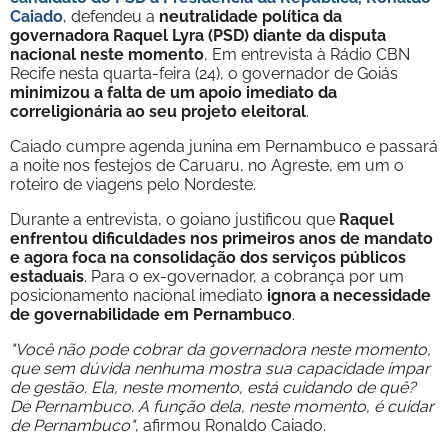
Caiado
, defendeu a
neutralidade política da
governadora Raquel Lyra (PSD) diante da disputa
nacional neste momento
, Em entrevista à Rádio CBN
Recife nesta quarta-feira (24), o governador de Goiás
minimizou a falta de um apoio imediato da
correligionária ao seu projeto eleitoral
.
Caiado cumpre agenda junina em Pernambuco e passará
a noite nos festejos de Caruaru, no Agreste, em um o
roteiro de viagens pelo Nordeste.
Durante a entrevista, o goiano justificou que
Raquel
enfrentou dificuldades nos primeiros anos de mandato
e agora foca na consolidação dos serviços públicos
estaduais
. Para o ex-governador, a cobrança por um
posicionamento nacional imediato
ignora a necessidade
de governabilidade em Pernambuco
.
"Você não pode cobrar da governadora neste momento,
que sem dúvida nenhuma mostra sua capacidade ímpar
de gestão. Ela, neste momento, está cuidando de quê?
De Pernambuco. A função dela, neste momento, é cuidar
de Pernambuco"
, afirmou Ronaldo Caiado.