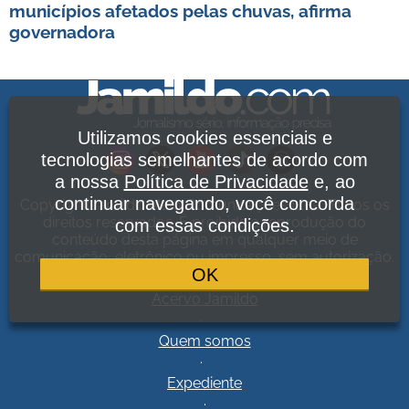
municípios afetados pelas chuvas, afirma
governadora
Utilizamos cookies essenciais e
tecnologias semelhantes de acordo com
a nossa
Política de Privacidade
e, ao
continuar navegando, você concorda
Copyright Jamildo Melo Comunicações Ltda. Todos os
direitos reservados. É proibida a reprodução do
com essas condições.
conteúdo desta página em qualquer meio de
comunicação, eletrônico ou impresso, sem autorização.
OK
Política de Privacidade
.
Acervo Jamildo
.
Quem somos
.
Expediente
.