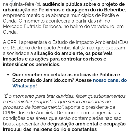
na quinta-feira (2),
audiência pública sobre o projeto de
urbanização de Peixinhos e dragagem do rio Beberibe
,
empreendimento que abrange municípios de Recife e
Olinda. O momento acontecerá a partir das 9h, no
Mercado Eufrásio Barbosa, no bairro do Varadouro, em
Olinda,
A CPRH apresentará o Estudo de Impacto Ambiental (EIA)
e o Relatório de Impacto Ambiental (Rima), que explicam
à sociedade a
situação do ambiente, os possíveis
impactos e as ações para controlar os riscos e
intensificar os benefícios
.
Quer receber no celular as notícias de Política e
Economia do Jamildo.com? Acesse
nosso canal do
Whatsapp
!
“É o momento para tirar dúvidas, fazer questionamentos
e encaminhar propostas, que serão analisadas no
processo de licenciamento”
, aponta o presidente da
CPRH, José de Anchieta. De acordo com a agência, as
condições das áreas que serão contempladas não são
boas, apresentando
degradação ambiental e ocupação
irregular das margens do rio e constantes