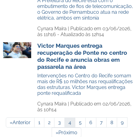
A Prefeitura do Recife está com o
embutimento de fios de telecomunicação,
o Governo de Pernambuco atua na rede
elétrica, ambos em sintonia
Cynara Maíra |
Publicado em 03/06/2026,
às 11h16 - Atualizado às 12h14
Victor Marques entrega
recuperação de Ponte no centro
do Recife e anuncia obras em
passarela na área
Intervenções no Centro do Recife somam
mais de R$ 10 milhões nas requalificações
das estruturas. Victor Marques entrega
ponte requalificada
Cynara Maíra |
Publicado em 02/06/2026,
às 10h14
«
Anterior
1
2
3
4
5
6
7
8
9
»
Próximo