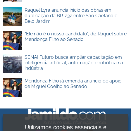
Raquel Lyra anuncia início das obras em
duplicação da BR-232 entre São Caetano e
Belo Jardim
“Ele não é o nosso candidato”, diz Raquel sobre
Mendonça Filho ao Senado
SENAI Futuro busca ampliar capacitação em
inteligência artificial, automação e robótica na
indústria
Mendonça Filho já emenda anúncio de apoio
de Miguel Coelho ao Senado
Utilizamos cookies essenciais e